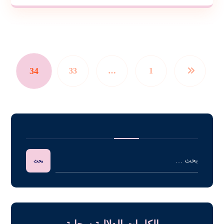
34
33
…
1
الكلمات الدلالية سحابة