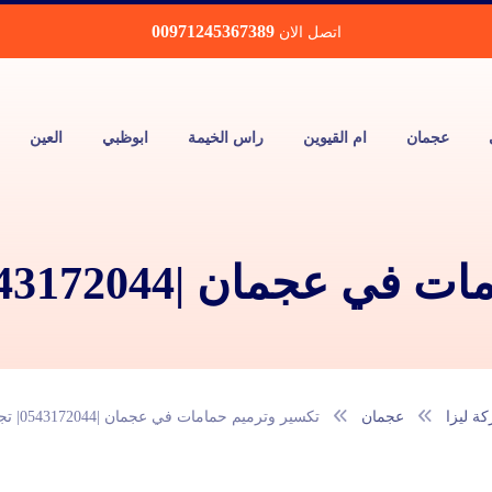
00971245367389
اتصل الان
عجمان
ام القيوين
راس الخيمة
ابوظبي
العين
|0543172044| تجديد حمامات
ة ليزا
عجمان
تكسير وترميم حمامات في عجمان |0543172044| تجديد حمامات