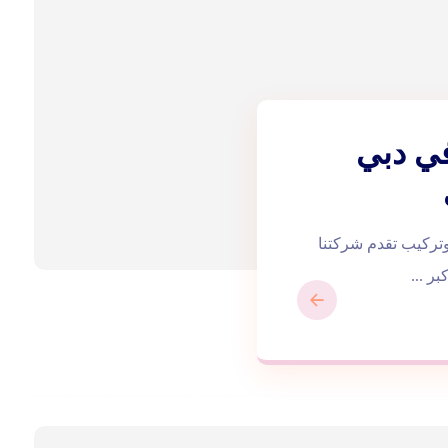
في دبي
خزانات في دبي |0543172044| توريد وتركيب تقدم شركتنا
ر ...