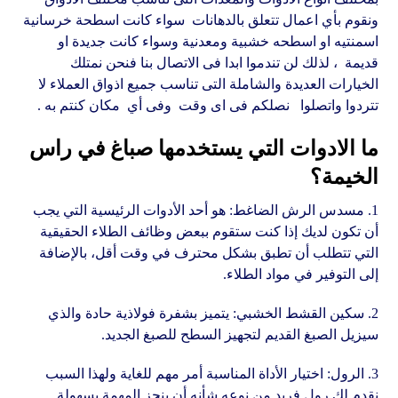
ونقوم بأي اعمال تتعلق بالدهانات سواء كانت اسطحة خرسانية
اسمنتيه او اسطحه خشبية ومعدنية وسواء كانت جديدة او
قديمة ، لذلك لن تندموا ابدا فى الاتصال بنا فنحن نمتلك
الخيارات العديدة والشاملة التى تناسب جميع اذواق العملاء لا
تتردوا واتصلوا نصلكم فى اى وقت وفى أي مكان كنتم به .
ما الادوات التي يستخدمها صباغ في راس
الخيمة؟
1. مسدس الرش الضاغط: هو أحد الأدوات الرئيسية التي يجب
أن تكون لديك إذا كنت ستقوم ببعض وظائف الطلاء الحقيقية
التي تتطلب أن تطبق بشكل محترف في وقت أقل، بالإضافة
إلى التوفير في مواد الطلاء.
2. سكين القشط الخشبي: يتميز بشفرة فولاذية حادة والذي
سيزيل الصبغ القديم لتجهيز السطح للصبغ الجديد.
3. الرول: اختيار الأداة المناسبة أمر مهم للغاية ولهذا السبب
نقدم لك رول فريد من نوعه شأنه أن ينجز المهمة بسهولة.