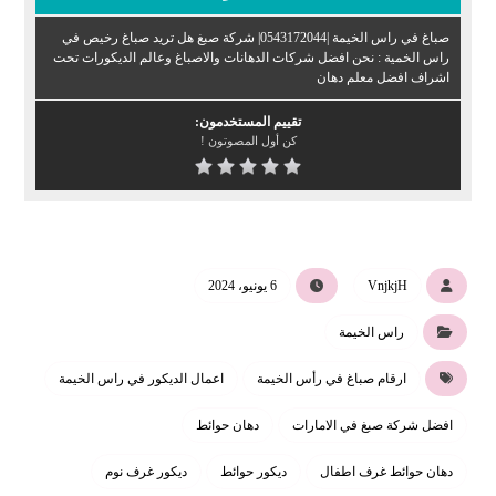
صباغ في راس الخيمة |0543172044| شركة صبغ هل تريد صباغ رخيص في
راس الخمية : نحن افضل شركات الدهانات والاصباغ وعالم الديكورات تحت
اشراف افضل معلم دهان
تقييم المستخدمون:
كن أول المصوتون !
VnjkjH
6 يونيو، 2024
راس الخيمة
ارقام صباغ في رأس الخيمة
اعمال الديكور في راس الخيمة
افضل شركة صبغ في الامارات
دهان حوائط
دهان حوائط غرف اطفال
ديكور حوائط
ديكور غرف نوم