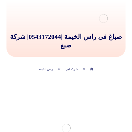
صباغ في راس الخيمة |0543172044| شركة
صبغ
شركة ليزا
راس الخيمة