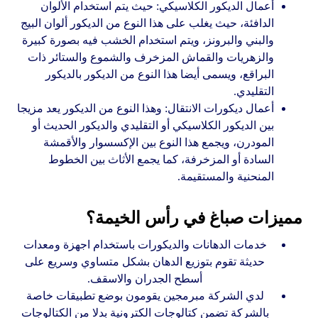
أعمال الديكور الكلاسيكي: حيث يتم استخدام الألوان
الدافئة، حيث يغلب على هذا النوع من الديكور ألوان البيج
والبني والبرونز، ويتم استخدام الخشب فيه بصورة كبيرة
والزهريات والقماش المزخرف والشموع والستائر ذات
البراقع، ويسمى أيضا هذا النوع من الديكور بالديكور
التقليدي.
أعمال ديكورات الانتقال: وهذا النوع من الديكور يعد مزيجا
بين الديكور الكلاسيكي أو التقليدي والديكور الحديث أو
المودرن، ويجمع هذا النوع بين الإكسسوار والأقمشة
السادة أو المزخرفة، كما يجمع الأثاث بين الخطوط
المنحنية والمستقيمة.
مميزات صباغ في رأس الخيمة؟
خدمات الدهانات والديكورات باستخدام اجهزة ومعدات
حديثة تقوم بتوزيع الدهان بشكل متساوي وسريع على
أسطح الجدران والاسقف.
لدي الشركة مبرمجين يقومون بوضع تطبيقات خاصة
بالشركة تضمن كتالوجات الكترونية بدلا من الكتالوجات