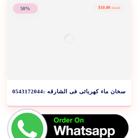
$
10.00
50%
$
20.00
سخان ماء كهربائى فى الشارقه :0543172044