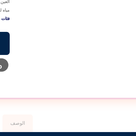
العين
,
مياه ل
فئات
الوصف