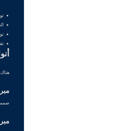
تو
ال
تو
تق
أنو
هناك 
مبرد
صممت 
مبر