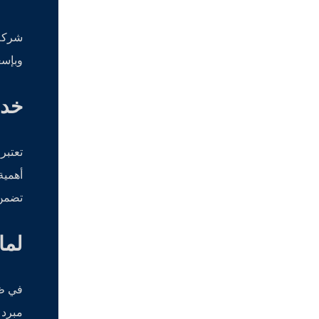
شركة
وبإسع
خدم
تعتبر
أهمية
تضمن 
لما
في ظل
مبرد 