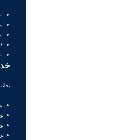
ال
تو
اس
تق
ال
خدم
بجانب
اس
تو
تو
تر