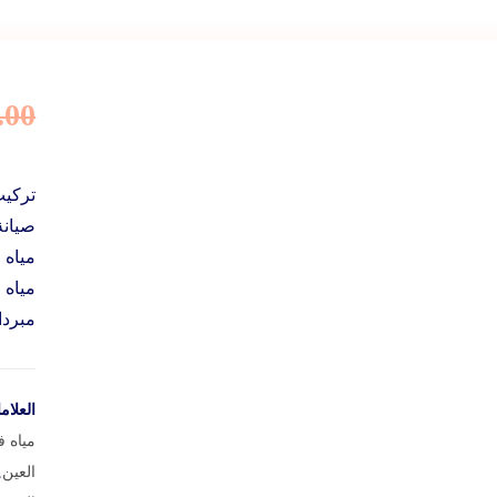
.00
تركيب
صيانة
مياه 
مياه 
مبردا
العلام
مياه ف
العين
,