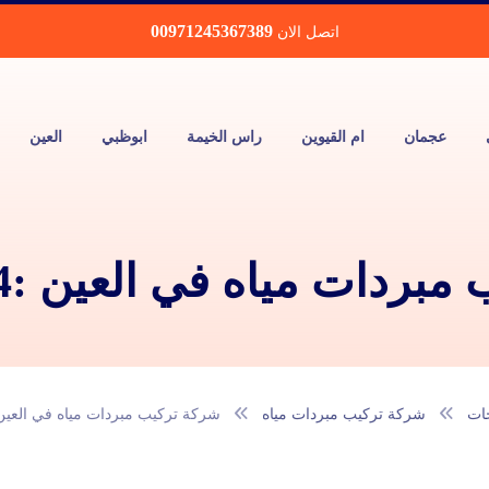
00971245367389
اتصل الان
عجمان
ام القيوين
راس الخيمة
ابوظبي
العين
دات مياه في العين :0543172044
جات
شركة تركيب مبردات مياه
شركة تركيب مبردات مياه في العين :43172044