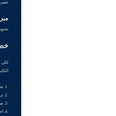
تتميز
مبر
تحتوي
خطو
لكي ي
التالية
تح
تر
ضب
اخ