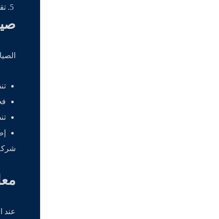
تق
صيا
الصيا
تن
فح
تن
إص
شركة 
معا
عند ا