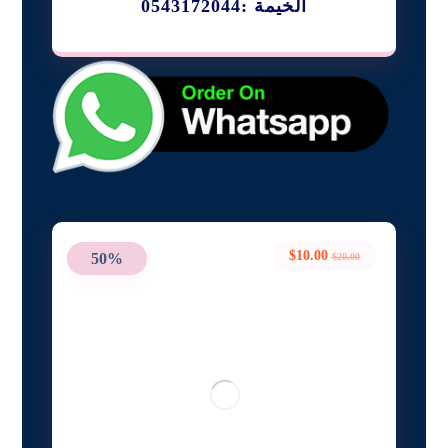
الخيمة :0543172044
$
10.00
50%
$
20.00