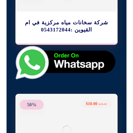
شركة سخانات مياه مركزية في ام
القيوين :0543172044
$
10.00
50%
$
20.00