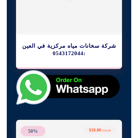
شركة سخانات مياه مركزية في العين
:0543172044
$
10.00
50%
$
20.00