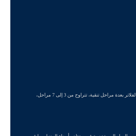
تناسب الاستخدام المنزلي وتُركّب غالبًا أسفل الحوض في المطبخ. تأتي هذه الفلاتر بعدة مراحل تنقية، تتراوح من 3 إلى 7 مراحل،