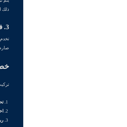
يتم ت
ذلك ا
3. فلاتر صناعية وتجارية
تخدم 
صارم 
خطو
تركيب
تح
اخ
رب