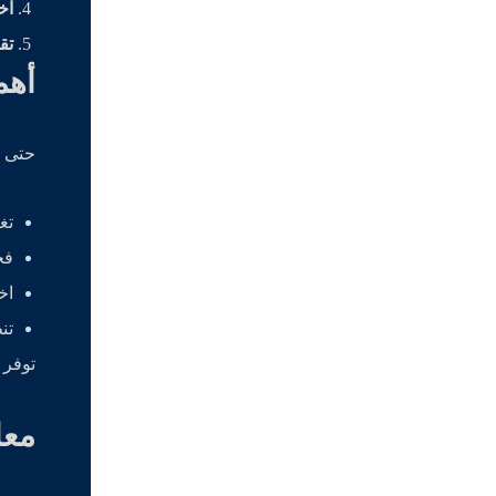
اخ
تق
أهم
حتى أ
تغي
فح
اخ
تن
توفر 
معا