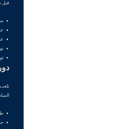
قبل شر
مص
عد
عد
نوع ا
تو
دور
تلعب 
المياه
طع
حم