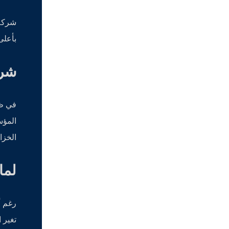
شركة 
بأعلى
شرك
في ظل
المؤس
الخزان
لما
رغم أ
تغير 