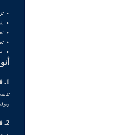
تز
تق
تح
تض
تس
أنو
1. فلاتر مياه منزلية
وتوفر
2. فلاتر مركزية