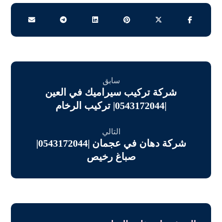
سابق
شركة تركيب سيراميك في العين
|0543172044| تركيب الرخام
التالي
شركة دهان في عجمان |0543172044|
صباغ رخيص