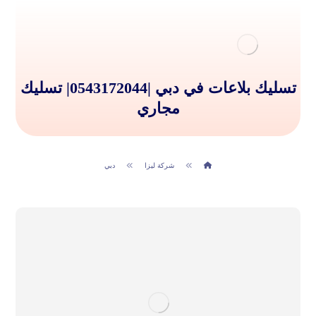
تسليك بلاعات في دبي |0543172044| تسليك
مجاري
شركة ليزا
دبي