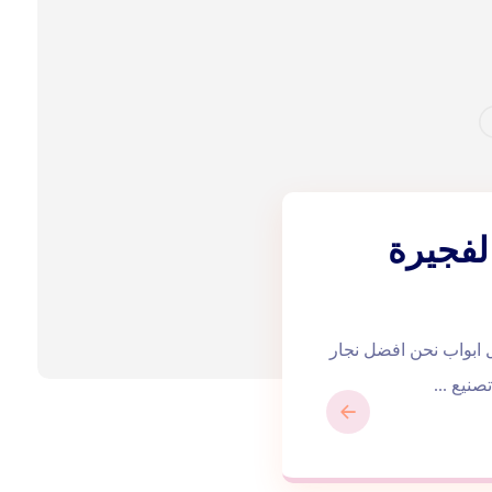
لفجيرة
اب في الفجيرة |0543172044| تفصيل ابواب نحن افضل نجار
نيع ...