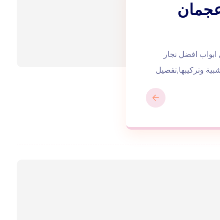
عجمان
 في عجمان |0543172044| تفصيل ابواب افضل نجار
ية وتركيبها,تفصيل