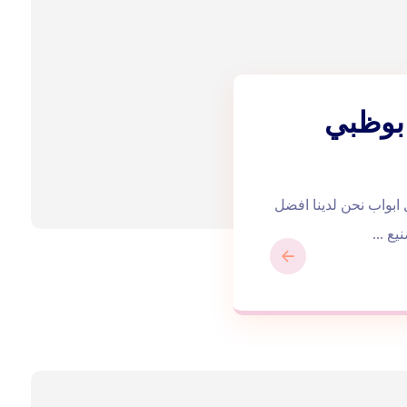
بوظبي
ب في ابوظبي |0543172044| تفصيل ابواب نحن لدينا افضل
ع ...