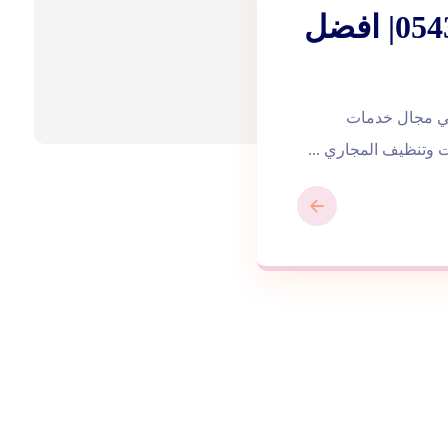
سباك في ابوظبي |0543172044| افضل
 في مجال خدمات
 وتنظيف المجاري ...