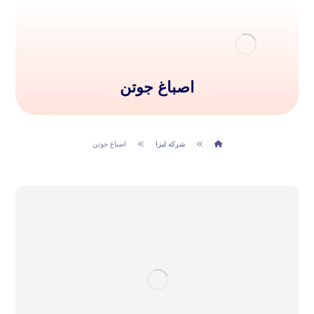
اصباغ جوتن
شركة ليزا
اصباغ جوتن