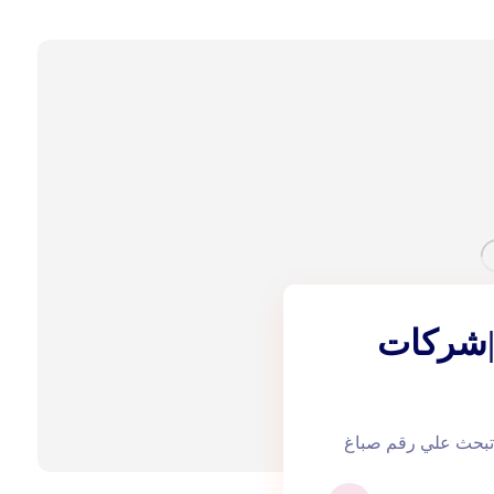
باغ في دبي |0543172044|شركات
في دبي هل تبحث علي رقم صباغ