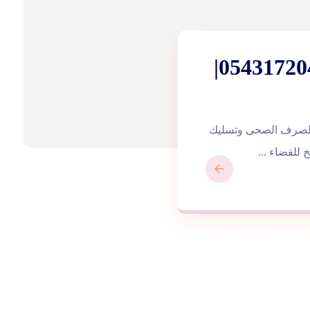
تسليك بلاعات في العين |0543172044|
الصرف الصحى وتسليك
 للقضاء ...