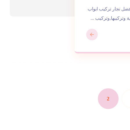
بواب واخشاب في راس الخيمة |0543172044| افضل نجار تركيب ابواب
وتركيبها,وتركيب ...
2