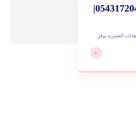
شركة دهان في الفجيرة |0543172044|
انات العصرية توفر