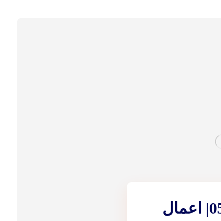
سباك في العين |0543172044| اعمال