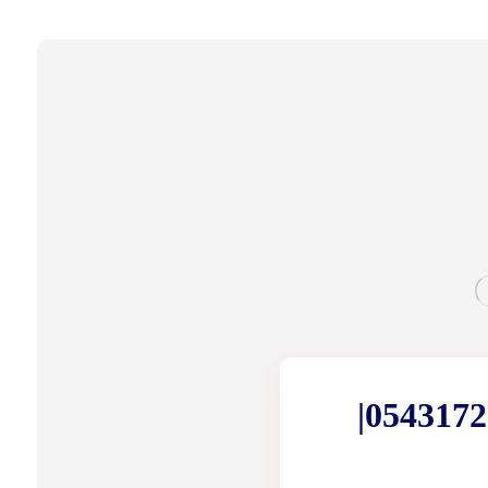
سباك في راس الخيمة |0543172044|