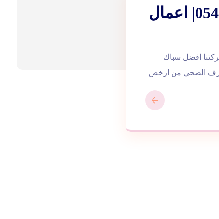
سباك في عجمان |0543172044| اعمال
باكة تقدم شركتنا افضل سباك
لصرف الصحي من ارخص