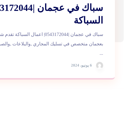
السباكة
سباك في عجمان |0543172044| اعمال الس
بعجمان متخصص في تسليك المجاري ,والبلاعات ,وا
...
6 يونيو، 2024