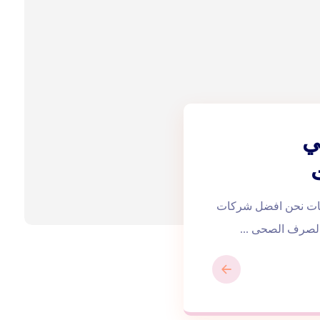
ي
 |0543172044| تسليك بلاعات نحن افضل شركات
الصرف الصحى ...