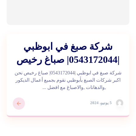
شركة صبغ في ابوظبي
|0543172044| صباغ رخيص
شركة صبغ في ابوظبي |0543172044| صباغ رخيص نحن
اكبر شركات الصبغ بأبوظبي نقوم بجميع أعمال الديكور
,والدهانات ,والاصباغ مع افضل ...
5 يونيو، 2024