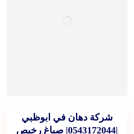
شركة دهان في ابوظبي
|0543172044| صباغ رخيص