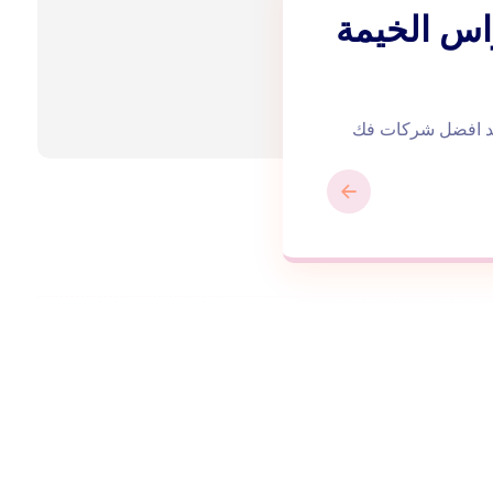
اس الخيمة
ب غرف نوم في راس الخيمة |0543172044 نعد افضل شركات فك