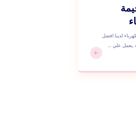
يمة
يمة |0543172044| اعمال الكهرباء لدينا افضل
,يعمل علي ...