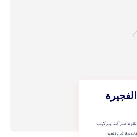
لفجيرة
ميك في الفجيرة |0543172044| بلاط تقوم شركتنا بتركيب
تخدمة في تنفيذ