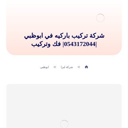
شركة تركيب باركيه في ابوظبي
|0543172044| فك وتركيب
شركة ليزا
ابوظبي