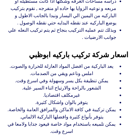
دراسه مساحات الغرفه وشكلها اذا كانت مستطيله او
مربعه و نوعيه الزوايا بها حاده او منفرجه , نقوم بتركيب
الباركيه من اليمين الي اليسار ونبدا بالجانب الاطول و
يوضع الباركيه عند نقطه البدايه حتي نقطه الوصول .
وبذلك تتم عمليه التركيب بنجاح ثم يتم تركيب النعله علي
جوانب الارضيات .
اسعار شركة تركيب باركيه ابوظبي
يعد الباركية من افضل المواد العازلة للحرارة والصوت.
املس وناعم ويقي من الصدمات.
يمكن تنظيفة بكل يسر وسهولة وفي اسرع وقت.
الشعور بالراحة والارتياح اثناء السير علية.
غيرمكلف اقتصاديا.
يتوفر بالوان واشكال كثيرة.
يمكن تركيبة في كافة الاماكن والمرافق العامة والخاصة.
يتوفر بأنواع كثيرة وافضلها الباركية الالماني.
يمكن تلميعه باستخدام مواد خاصة فيعود جذابا ولامعا في
اسرع وقت.