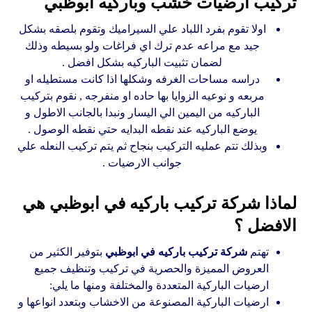
تركيب ارضيات خشب وباركيه ابوظبي
اولا تقوم بفرد اللباد علي السيراميك وتقوم بلصقه بشكل
جيد مع مراعه عدم ترك اي فراغات ولو بسيطه وذلك
لضمان تثبيت الباركيه بشكل افضل .
دراسه مساحات الغرفه وشكلها اذا كانت مستطيله او
مربعه و نوعيه الزوايا بها حاده او منفرجه , نقوم بتركيب
الباركيه من اليمين الي اليسار ونبدا بالجانب الاطول و
يوضع الباركيه عند نقطه البدايه حتي نقطه الوصول .
وبذلك تتم عمليه التركيب بنجاح ثم يتم تركيب النعله علي
جوانب الارضيات .
لماذا شركة تركيب باركيه في ابوظبي هي
الافضل ؟
تهتم
شركة تركيب باركيه في ابوظبي
بتوفير الكثير من
العروض المميزة والحصرية في تركيب وتنظيف جميع
ارضيات الباركية المتعددة والمختلفة ومنها ما يلي:
ارضيات الباركية المصنوعة من الاخشاب وبتعدد انواعها و