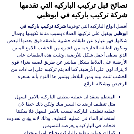
نصائح قبل تركيب الباركيه التي تقدمها
شركة تركيب باركيه في ابوظبي
أفضل أنواع الباركيه التي توفرها
شركة تركيب باركيه في
ابوظبي
ويقبل على تركيبها العملاء بسبب متانة تكوينها وجمال
شكلها, فهو عبارة عن طبقات خشبية ملصقه فوق بعضها البعض
وتتكون الطبقة الخارجية من قشرة من الخشب اللامع المتين
الذي يعطى أجمل شكل للأرضية. وتثبت هذه الطبقات على
الأرضية على البلاط بشكل مباشر عن طريق لصقه بغراء قوي
لا يترك لون على الأرضية, كما أنه يتم تركيبه على إمدادات من
الخشب تثبت بينه ومن البلاط, ويتميز هذا النوع بأنه بسعره
الرخيص وبشكله الرائع.
المعظم يعتقد ان عمليه تنظيف الباركيه بالامر السهل
مثل تنظيف ارضيات السيراميك ولكن ذلك خطا لان
عمليه تنظيف الباركيه ليست بالامر السهل فلا يمكننا
استخدام الماء في عمليه التنظيف وذلك لانه يؤدي لحدوث
فتحات في الباركيه و يعرضه للتسوس
كما ان عمليه تنظيف الباركيه تحتاج الي استخدام