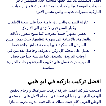
أفضل التصميمات، مما جعلها مناسبة جداً، للمهتمين بأخر
صيحات الموضة وبالديكورات المختلفة، حيث تتميز أرضيات
الباركيه بمميزات عديدة، والتي تشمل الآتي:
عازلة للصوت والحرارة، وآمنة جداً على صحة الأطفال
وكبار السن فهي لا تؤدي إلى الانزلاق.
تعطي مظهراً جميلاً للغرف، كما تمنح شعور بالأناقة
والفخامة، بالإضافة إلى سهولة تنظيفها، حيث يمكن مسح
السوائل المنسكبة عليها بقطعة قماش جافة فقط.
تعمل على تدفئة كل ركن بالغرفة، وخاصةً القدمين في
أوقات البرودة الشديدة، كما مناسبة جداً في فصل
الصيف، حيث تعمل على تكييف الغرفة بدرجات الحرارة
المناسبة.
افضل تركيب باركيه في ابو ظبي
اصبحت شركتنا افضل شركة تركيب سيراميك و رخام تحقيق
الهدف الرئيسي وهوا ان تصبح فى المقام الاول على المستوى
الوطن العربي كله حيث تمتلك عمالة فنية مدربة تدريبا ممتازا