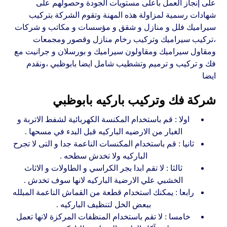
على إنجاز العمل بأعلى مستويات الجودة وحصولهم على
شهادات رسمية لمزاولة هذه المهنة وتقوم الشركة بتركيب
سيراميك فلل و منازل و شقق و مؤسسات و مكاتب و شركات
،تركيب سيراميك وتركيب رخام منازل وقصور ومجمعات
ومقاول سيراميك ومقاولون سيراميك و بورسلان و جرانيت مع
فك و تركيب و ترميم وتشطيب شامل ايضا بابوظبي ،ونقدم
ايضا
شركة فك وتركيب باركيه بابوظبي
اولا : قم باستخدام المكنسة الكهربائية لشفط الاتربة و
الغبار من الارضيه الباركيه قبل البدء في مسحها .
ثانيا : قم باستخدام المكنسات الناعمة جدا و التى لا تجرح
الباركيه ولا تخدش سطحه .
ثالثا : لا تقم ابدا بجر الكراسي و الطاولات و الاثاث
الخشبي علي الارضية الباركيه لانها سوف تخدش .
رابعا : يمكنك استخدام قطعة من القماش الناعمة المبلله
ببعض الخل لتنظيف الباركيه .
خامسا : لا تقم باستخدام المنظفات المركزة لانها تعمل