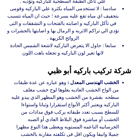
علي تآكل الطبقة السطحية للباركيه وتؤذيه .
سادسا : لا تستخدمى المياه بكثرة علي الباركيه وقومى
بتجفيف اي مياه تقع عليه بسرعة ؛ حيث ان المياه تتسبب
في تآكل الباركيه و اصابته بالفتحات و التشققات و التى
تؤدي الي تراكم الاتربه و الرمال بها و اصابتها بالحشرات و
الروائح الكريهة .
سابعا : حاول الا يتعرض الباركيه لاشعة الشمس الحادة
لانها تغير لون الباركيه و تجعله باهت اللون
شركة تركيب باركيه أبو ظبي
الخشب الهندسى المعدل :
وهو عباره عن عدة طبقات
من الواح الخشب العاديه يعلوها لوح خشب مغلف
سطحه بقشرة من الخشب وهو المظهر الذي يبدو عليه
الباركيه ويعتبر أكثر الأنواع استقرارا وثباتا واستواءا
للسطح بسبب تعدد طبقاته يركب فوق مدادات من
الخشب أو مباشرة فوق البلاط العادي أو الصبه
الخرسانيه الناعمه المستويه ويعطى هذا النوع مظهرا
جميلا وانيقا ويكون اقل فى تكلفته مقارنة بالخشب