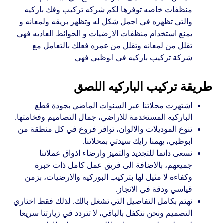
منظفات خاصه توفرها لكم شركه تركيب وفك باركيه
والتي تظهره في اجمل شكل له وتظهر بريقه ولمعانه و
يمنع استخدام منظفات الارضيات و الحوائط العاديه فهي
تقلل من لمعانه وتقلل من عمره فعلك بالتعامل مع
شركة تركيب باركيه في ابوظبي فهي
طريقة تركيب الباركيه اللصق
اشتهرت محلاتنا عبر السنوات الماضي بجودة قطع
الباركيه المستخدمة للاراضي، جمال التصاميم وفخامتها.
تنوع الموديلات والالوان، توافر فروع في كل منطقة من
ابوظبي، يهمنا رايك سيدتي بمحلاتنا.
نسعى دائما للتجديد والتميز وارضاء اذواق عملائنا
جميعهم، بالاضافة الى فريق عمل كامل ذات خبرة
وكفاءة لا مثيل لها بتركيب البوركيه والارضيات، بزمن
قياسي ودقة في الانجاز.
نهتم بكامل التفاصيل التي تشغل بالك. لذلك فقط اختاري
التصميم ونحن نتكفل بالباقي، لا تتردد في زيارتنا سريعا