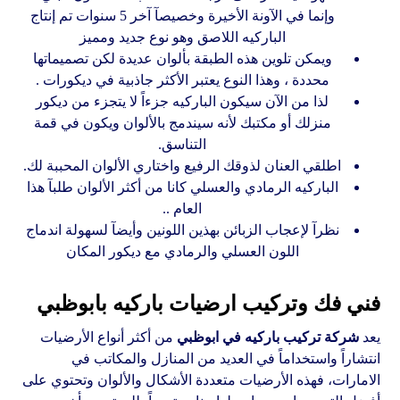
وإنما في الآونة الأخيرة وخصيصآ آخر 5 سنوات تم إنتاج
الباركيه اللاصق وهو نوع جديد ومميز
ويمكن تلوين هذه الطبقة بألوان عديدة لكن تصميماتها
محددة ، وهذا النوع يعتبر الأكثر جاذبية في ديكورات .
لذا من الآن سيكون الباركيه جزءاً لا يتجزء من ديكور
منزلك أو مكتبك لأنه سيندمج بالألوان ويكون في قمة
التناسق.
اطلقي العنان لذوقك الرفيع واختاري الألوان المحببة لك.
الباركيه الرمادي والعسلي كانا من أكثر الألوان طلبآ هذا
العام ..
نظرآ لإعجاب الزبائن بهذين اللونين وأيضآ لسهولة اندماج
اللون العسلي والرمادي مع ديكور المكان
فني فك وتركيب ارضيات باركيه بابوظبي
يعد
شركة تركيب باركيه في ابوظبي
من أكثر أنواع الأرضيات
انتشاراً واستخداماً في العديد من المنازل والمكاتب في
الامارات، فهذه الأرضيات متعددة الأشكال والألوان وتحتوي على