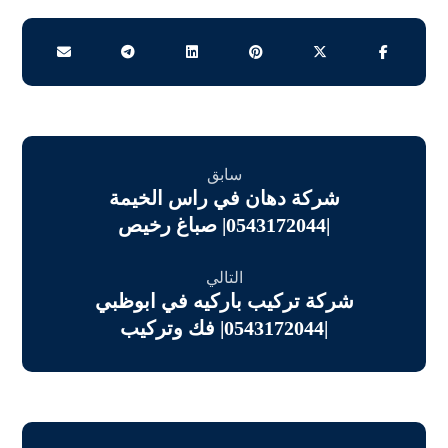
سابق
شركة دهان في راس الخيمة
|0543172044| صباغ رخيص
التالي
شركة تركيب باركيه في ابوظبي
|0543172044| فك وتركيب