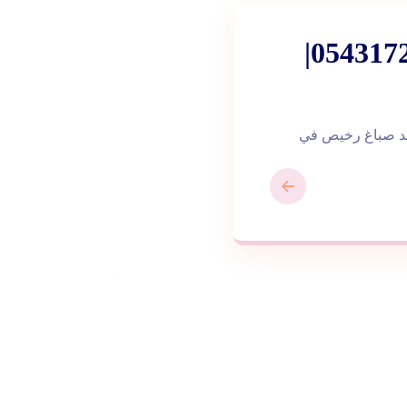
صباغ في راس الخيمة |0543172044|
 شركة صبغ هل تريد صباغ رخيص في