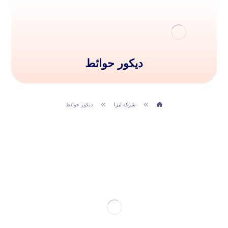
ديكور حوائط
شركة ليزا
ديكور حوائط