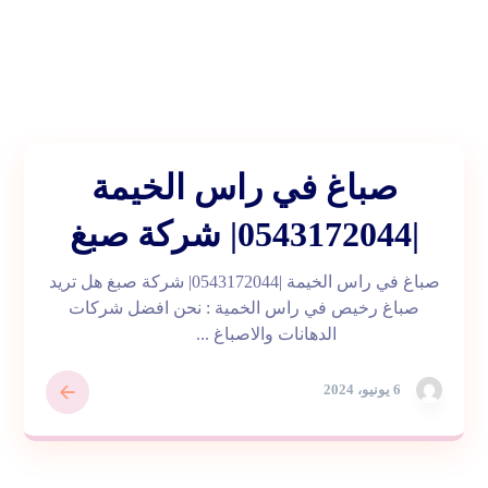
صباغ في راس الخيمة
|0543172044| شركة صبغ
صباغ في راس الخيمة |0543172044| شركة صبغ هل تريد
صباغ رخيص في راس الخمية : نحن افضل شركات
الدهانات والاصباغ ...
6 يونيو، 2024