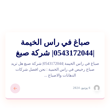
صباغ في راس الخيمة
|0543172044| شركة صبغ
صباغ في راس الخيمة |0543172044| شركة صبغ هل تريد
صباغ رخيص في راس الخمية : نحن افضل شركات
الدهانات والاصباغ ...
6 يونيو، 2024