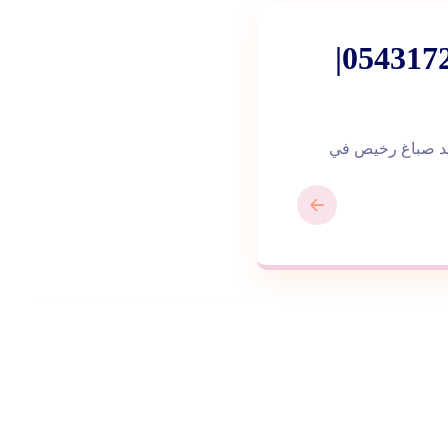
صباغ في راس الخيمة |0543172044|
 شركة صبغ هل تريد صباغ رخيص في